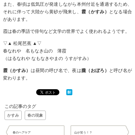
また、春頃は低気圧が発達しながら本州付近を通過するため、
それに伴って大陸から黄砂が飛来し、
霞（かすみ）
となる場合
があります。
霞は春の季語で俳句など文学の世界でよく使われるようです。
▽▲ 松尾芭蕉 ▲▽
春なれや 名もなき山の 薄霞
（はるなれや なもなきやまの うすがすみ）
霞（かすみ）
は昼間の呼び名で、夜は
朧（おぼろ）
と呼び名が
変わります。
この記事のタグ
かすみ
春の現象
春のヘアケア
山が笑う！？